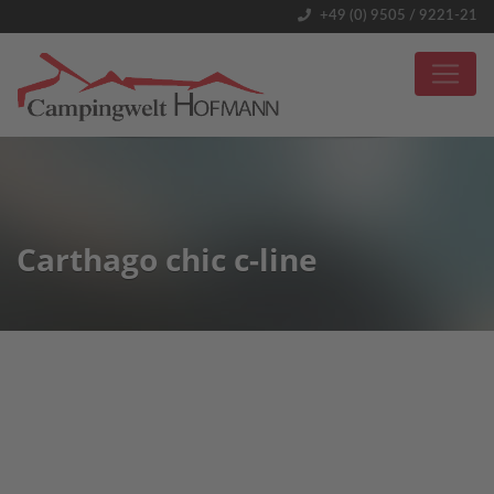
+49 (0) 9505 / 9221-21
Carthago chic c-line