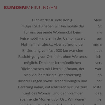
KUNDEN
MEINUNGEN
Hier ist der Kunde König.
Meine 
Im April 2018 haben wir bei mobile das
Stru
für uns passende Wohnmobil beim
mein
Reisemobil Händler in der Campingwelt
aufg
Hofmann entdeckt. Aber aufgrund der
meiner 
Entfernung von fast 500 km war eine
hat nu
Besichtigung vor Ort nicht ohne Weiteres
ich 
möglich. Dank der fernmündlichen
verwi
Rücksprachen mit Herrn Hofmann, der
war, 
sich viel Zeit für die Beantwortung
stel
unserer Fragen sowie Beschreibungen und
herum
Beratung nahm, entschlossen wir uns zum
löste d
Kauf des Womos. Und dann kam der
dass 
spannende Moment vor Ort. Wir waren
geho