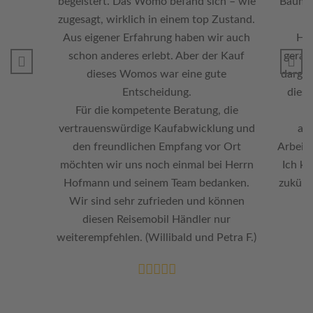
begeistert. Das Womo befand sich – wie
Bauman
zugesagt, wirklich in einem top Zustand.
u
Aus eigener Erfahrung haben wir auch
Hie
schon anderes erlebt. Aber der Kauf
gerate
dieses Womos war eine gute
dargest
Entscheidung.
dies
Für die kompetente Beratung, die
b
vertrauenswürdige Kaufabwicklung und
au
den freundlichen Empfang vor Ort
Arbeite
möchten wir uns noch einmal bei Herrn
Ich k
Hofmann und seinem Team bedanken.
zukünf
Wir sind sehr zufrieden und können
diesen Reisemobil Händler nur
weiterempfehlen. (Willibald und Petra F.)